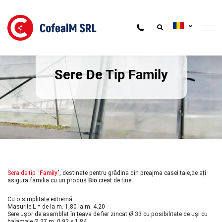
Sere De Tip Family
Sera de tip “
Family
"
, destinate pentru grădina din preajma casei tale,de ați
asigura familia cu un produs
Bio
creat de tine.
Cu o simplitate extremă.
Masurile L = de la m. 1,80 la m. 4.20
Sere ușor de asamblat în țeava de fier zincat Ø 33 cu posibilitate de uși cu
balamale Ø 27 m. 0,92 × 1,84