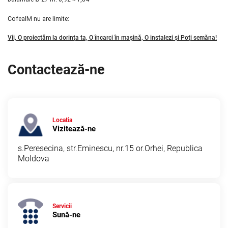
CofealM nu are limite:
Vii, O proiectăm la dorința ta, O încarci în mașină, O instalezi și Poți semăna!
Contactează-ne
Locatia
Vizitează-ne
s.Peresecina, str.Eminescu, nr.15 or.Orhei, Republica
Moldova
Servicii
Sună-ne